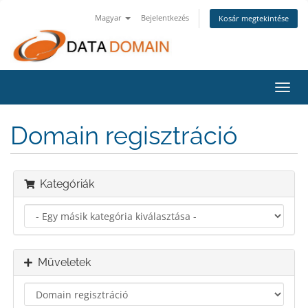
Magyar
Bejelentkezés
Kosár megtekintése
Váltá
a
navig
Domain regisztráció
Kategóriák
Műveletek