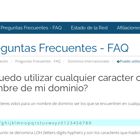
Preguntas Frecuentes - FAQ
Estado de la Red
Afiliacione
eguntas Frecuentes - FAQ
ación
Preguntas Frecuentes - FAQ
Dominios Internacionales
�Puedo utiliza
edo utilizar cualquier caracter 
bre de mi dominio?
cteres vidos para un nombre de dominio ser los que se encuentren en cualqui
 g h i j k l m n o p q r s t u v w x y z 0 1 2 3 4 5 6 7 8 9
junto se denomina LDH (letters-digits-hyphen) y son los caracteres que trad