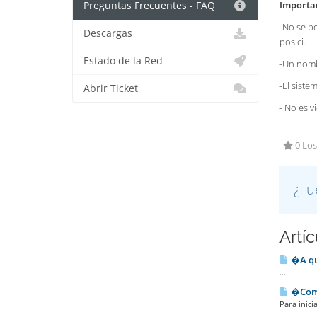
Importa
Preguntas Frecuentes - FAQ
-No se pe
Descargas
posici.
Estado de la Red
-Un nomb
-El siste
Abrir Ticket
- No es v
0 Los
¿Fu
Artí
�A qu
...
�Como
Para inici