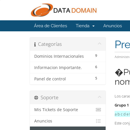
Área de Clientes
Tienda
Anuncios
Pr
Categorías
9
Dominios Internacionales
Administr
6
Informacion Importante.
�Pu
5
Panel de control
nom
Los cara
Soporte
Grupo 1
Mis Tickets de Soporte
a b c d e f
Anuncios
Este con