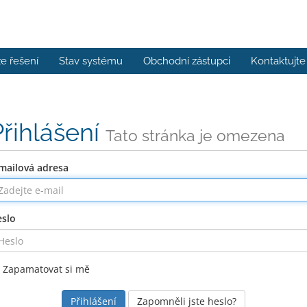
e řešení
Stav systému
Obchodní zástupci
Kontaktujte
Přihlášení
Tato stránka je omezena
mailová adresa
slo
Zapamatovat si mě
Zapomněli jste heslo?