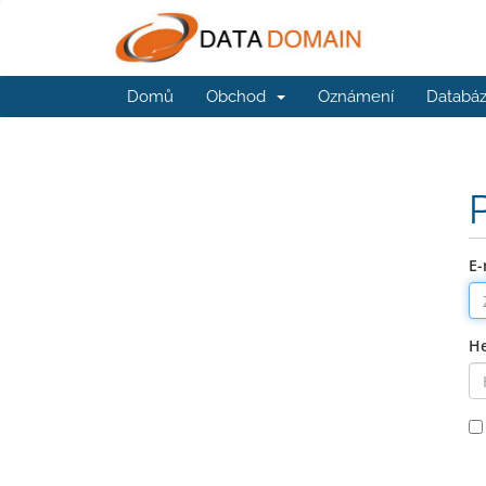
Domů
Obchod
Oznámení
Databáz
E-
He