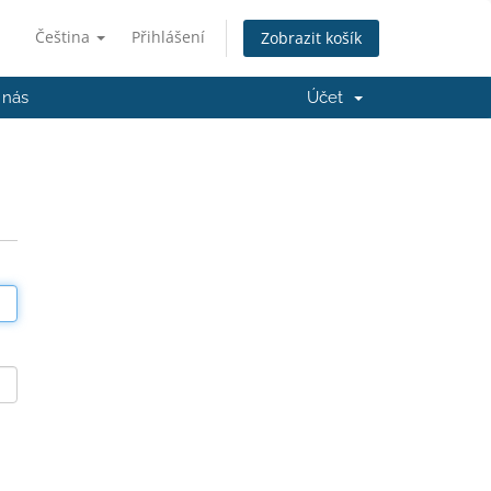
Čeština
Přihlášení
Zobrazit košík
 nás
Účet