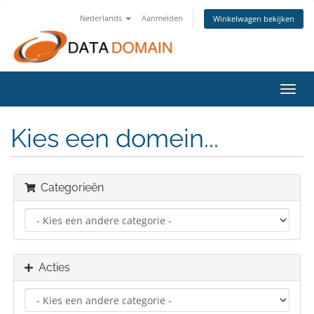
Nederlands
Aanmelden
Winkelwagen bekijken
Navig
in-/u
Kies een domein...
Categorieën
Acties