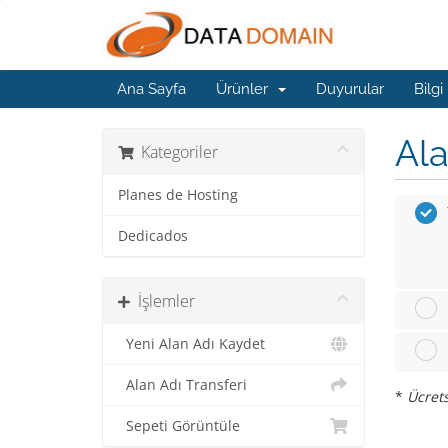
Ana Sayfa
Ürünler
Duyurular
Bilgi
Ala
Kategoriler
Planes de Hosting
Dedicados
İşlemler
Yeni Alan Adı Kaydet
Alan Adı Transferi
*
Ücrets
Sepeti Görüntüle