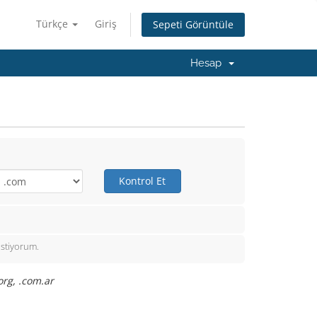
Türkçe
Giriş
Sepeti Görüntüle
Hesap
Kontrol Et
istiyorum.
org, .com.ar