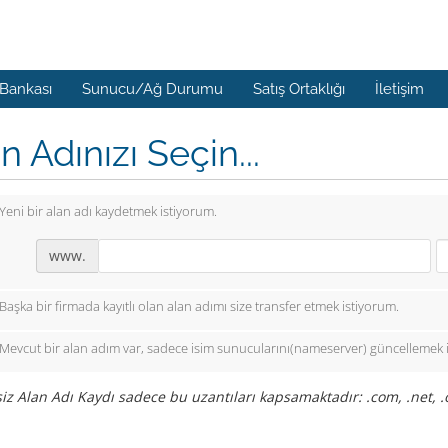
 Bankası
Sunucu/Ağ Durumu
Satış Ortaklığı
İletişim
n Adınızı Seçin...
Yeni bir alan adı kaydetmek istiyorum.
www.
Başka bir firmada kayıtlı olan alan adımı size transfer etmek istiyorum.
Mevcut bir alan adım var, sadece isim sunucularını(nameserver) güncellemek 
iz Alan Adı Kaydı sadece bu uzantıları kapsamaktadır: .com, .net, .