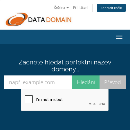
Čeština
Přihlášení
Zobrazit košík
Přep
navig
Začněte hledat perfektní název
domény...