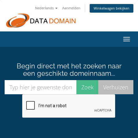
Nederlands
Aanmelden
Winkelwagen bekijken
Navig
in-/u
Begin direct met het zoeken naar
een geschikte domeinnaam...