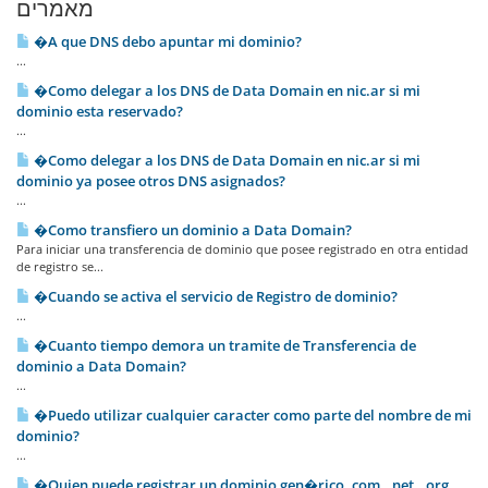
מאמרים
�A que DNS debo apuntar mi dominio?
...
�Como delegar a los DNS de Data Domain en nic.ar si mi
dominio esta reservado?
...
�Como delegar a los DNS de Data Domain en nic.ar si mi
dominio ya posee otros DNS asignados?
...
�Como transfiero un dominio a Data Domain?
Para iniciar una transferencia de dominio que posee registrado en otra entidad
de registro se...
�Cuando se activa el servicio de Registro de dominio?
...
�Cuanto tiempo demora un tramite de Transferencia de
dominio a Data Domain?
...
�Puedo utilizar cualquier caracter como parte del nombre de mi
dominio?
...
�Quien puede registrar un dominio gen�rico .com, .net, .org,