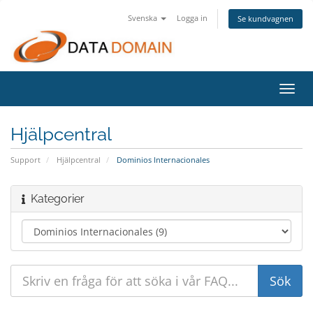
Svenska
Logga in
Se kundvagnen
Växla
navig
Hjälpcentral
Support
Hjälpcentral
Dominios Internacionales
Kategorier