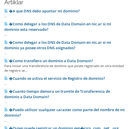
Artiklar
�A que DNS debo apuntar mi dominio?
...
�Como delegar a los DNS de Data Domain en nic.ar si mi
dominio esta reservado?
...
�Como delegar a los DNS de Data Domain en nic.ar si mi
dominio ya posee otros DNS asignados?
...
�Como transfiero un dominio a Data Domain?
Para iniciar una transferencia de dominio que posee registrado en otra entidad
de registro se...
�Cuando se activa el servicio de Registro de dominio?
...
�Cuanto tiempo demora un tramite de Transferencia de
dominio a Data Domain?
...
�Puedo utilizar cualquier caracter como parte del nombre de mi
dominio?
...
�Quien puede registrar un dominio gen�rico .com, .net, .org,