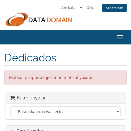
Azerbaijani
Giriş
Səbətə bax
Naviq
keçid
Dedicados
Məhsul qrupunda görünən məhsul yoxdur
Kateqoriyalar