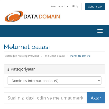
Azerbaijani
Giriş
Səbətə bax
Naviq
keçid
Məlumat bazası
Azerbaijan Hosting Provider
Məlumat bazası
Panel de control
Kateqoriyalar