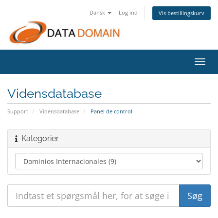
Dansk
Log ind
Vis bestillingskurv
Skift
navig
Vidensdatabase
Support
Vidensdatabase
Panel de control
Kategorier