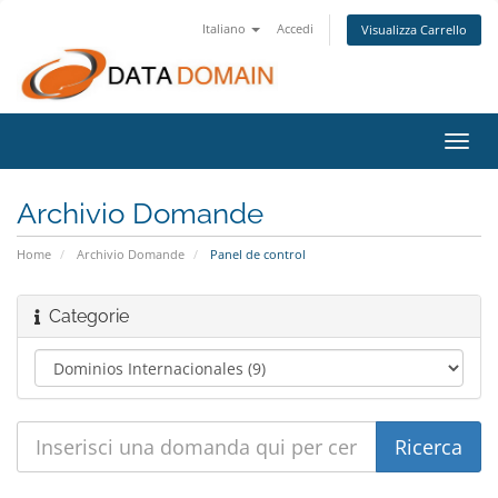
Italiano
Accedi
Visualizza Carrello
Attiv
Navi
Archivio Domande
Home
Archivio Domande
Panel de control
Categorie