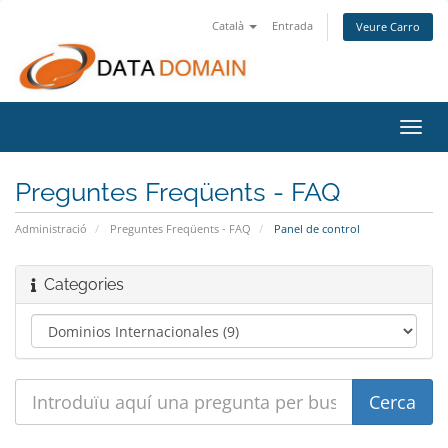
Català
Entrada
Veure Carro
Canv
la
nave
Preguntes Freqüents - FAQ
Administració
Preguntes Freqüents - FAQ
Panel de control
Categories