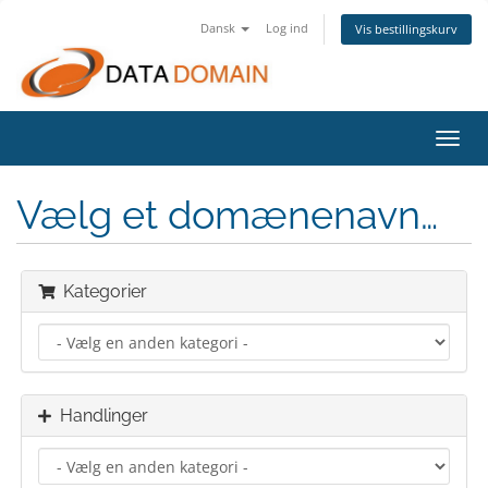
Dansk
Log ind
Vis bestillingskurv
Skift
navig
Vælg et domænenavn…
Kategorier
Handlinger