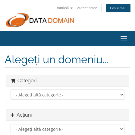
Română
Autentificare
Coșul meu
Navi
Toggl
Alegeți un domeniu...
Categorii
Acțiuni