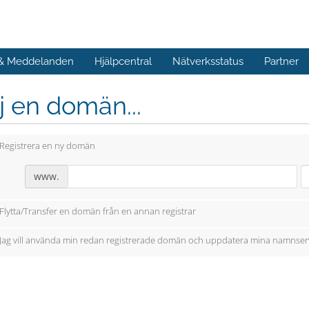
 & Meddelanden
Hjälpcentral
Nätverksstatus
Partner
j en domän...
Registrera en ny domän
www.
Flytta/Transfer en domän från en annan registrar
Jag vill använda min redan registrerade domän och uppdatera mina namnser