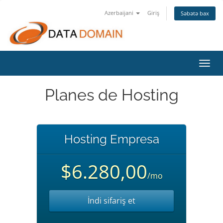
Azerbaijani
Giriş
Səbətə bax
Naviq
keçid
Planes de Hosting
Hosting Empresa
$6.280,00
/mo
İndi sifariş et