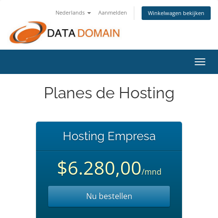
Nederlands
Aanmelden
Winkelwagen bekijken
Navig
in-/u
Planes de Hosting
Hosting Empresa
$6.280,00
/mnd
Nu bestellen