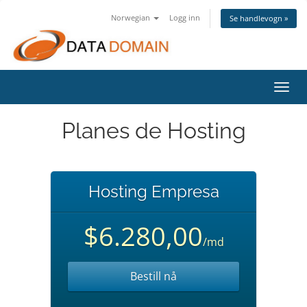
Norwegian
Logg inn
Se handlevogn »
Bytt
navig
Planes de Hosting
Hosting Empresa
$6.280,00
/md
Bestill nå